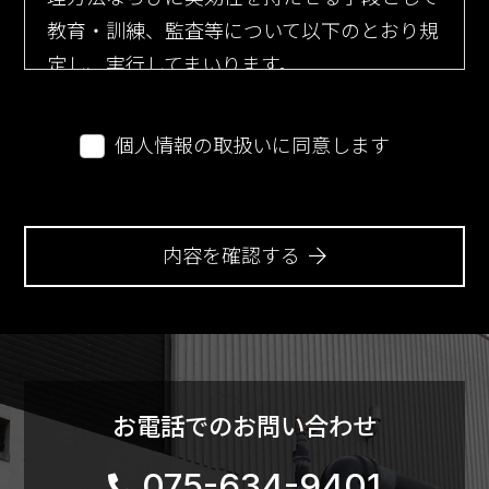
教育・訓練、監査等について以下のとおり規
定し、実行してまいります。
第１条（個人情報）
個人情報の取扱いに同意します
「個人情報」とは、個人情報の保護に関する
法律（平成15年法律第57号、以下「個人情報
保護法」といいます。）にいう「個人情報」
を指し、生存する個人に関する情報であっ
内容を確認する
て、当該情報に含まれる氏名、生年月日その
他の記述等により特定の個人を識別できるも
の又は個人識別符号が含まれるものを指しま
す。
お電話でのお問い合わせ
第２条（個人情報の取得と利用）
075-634-9401
当社は、以下の目的に必要な範囲で、ご本人