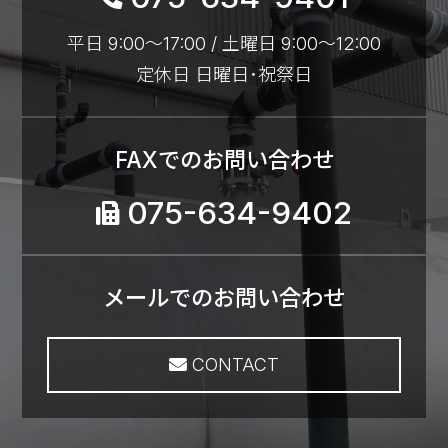
の個⼈情報を取得し、取得した情報を利用さ
平日 9:00～17:00 / 土曜日 9:00～12:00
せていただきます。
定休日 日曜日･祝祭日
以下の⽬的の範囲を超えて個⼈情報を利⽤す
る場合には、事前に適切な⽅法でご本人から
の同意を得るものとします。
FAXでのお問い合わせ
お問い合わせへの対応。
075-634-9402
求人採用における面接の日時および、
選考結果の連絡。
取得した閲覧・購買履歴等の情報を分
析し、ユーザーに適した新商品・サー
メールでのお問い合わせ
ビスをお知らせするためのユーザーが
利用しているサービスの新機能や更新
CONTACT
情報、キャンペーン情報などをメール
送付によるご案内。
ユーザーが利用しているサービスのメ